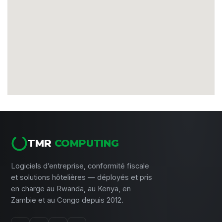
TMR
COMPUTING
Logiciels d’entreprise, conformité fiscale
et solutions hôtelières — déployés et pris
en charge au Rwanda, au Kenya, en
Zambie et au Congo depuis 2012.