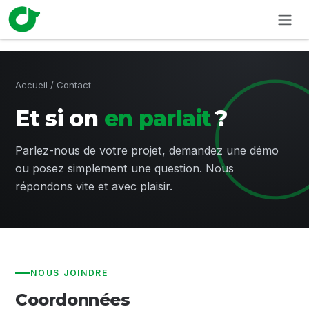
Se rendre au contenu
Accueil
/ Contact
Et si on
en parlait
?
Parlez-nous de votre projet, demandez une démo
ou posez simplement une question. Nous
répondons vite et avec plaisir.
NOUS JOINDRE
Coordonnées